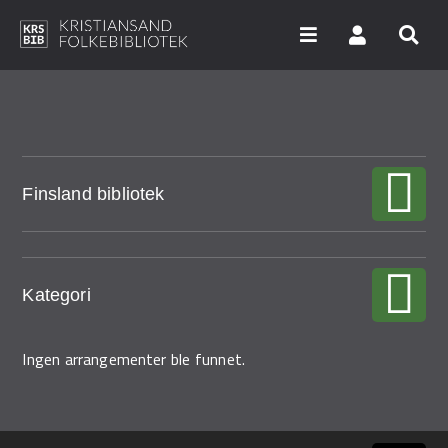
Hopp
til
hovedinnhold
Søk i våre databaser
Finsland bibliotek
Arrangementer
Bibliotekene
Nyheter
Kategori
Digitale tjenester
Ingen arrangementer ble funnet.
Vi tilbyr
UNG