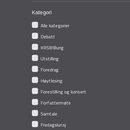
Kategori
Alle kategorier
Debatt
KRSBIBung
Utstilling
Foredrag
Høytlesing
Forestilling og konsert
Forfattermøte
Samtale
Fredagslunsj