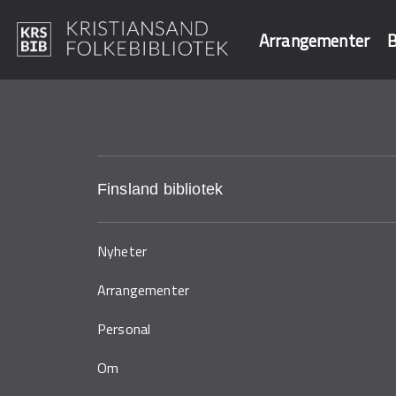
Arrangementer
B
Hopp
til
Søk i våre data
hovedinnhold
Finsland bibliotek
Nyheter
Arrangementer
Personal
Om