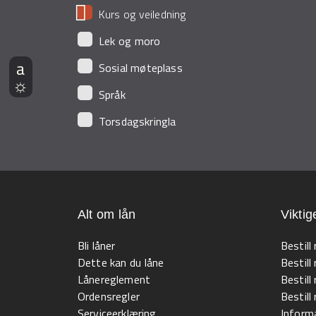
Kurs og veiledning
Lek og moro
Sosial møteplass
Språk
Torsdagskringla
Alt om lån
Viktig
Bli låner
Bestill
Dette kan du låne
Bestill
Lånereglement
Bestill
Ordensregler
Bestil
Serviceerklæring
Informa