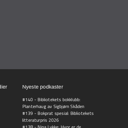
ier
Nyeste podkaster
#140 - Bibliotekets bokklubb:
Planterhaug av Sigbjørn Skåden
#139 - Bokprat spesial: Bibliotekets
litteraturpris 2026
#138 - Nina Lykke: Hvor er de