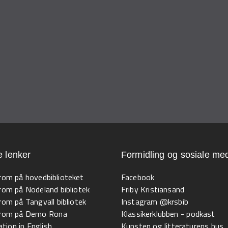
e lenker
Formidling og sosiale med
 rom på hovedbiblioteket
Facebook
 rom på Nodeland bibliotek
Friby Kristiansand
 rom på Tangvall bibliotek
Instagram @krsbib
l rom på Demo Rona
Klassikerklubben - podkast
tion in English
Kunsten og litteraturens hus