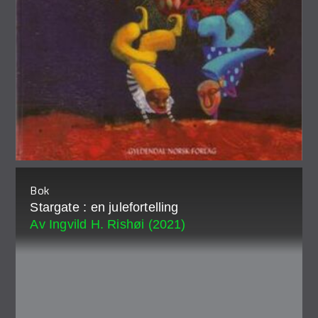
Bok
Stargate : en julefortelling
Av Ingvild H. Rishøi (2021)