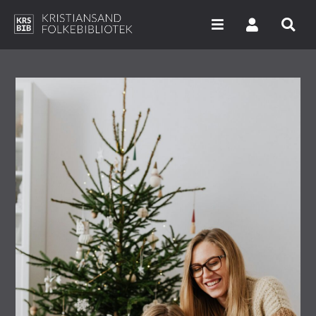
Hopp
til
hovedinnhold
Søk i våre databaser
Arrangementer
Bibliotekene
Nyheter
Digitale tjenester
Vi tilbyr
UNG