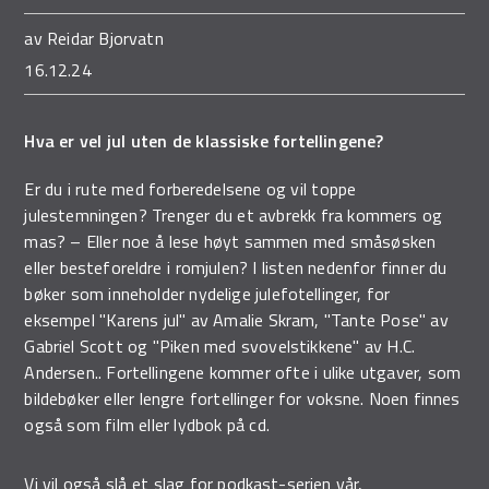
av
Reidar Bjorvatn
16.12.24
Hva er vel jul uten de klassiske fortellingene?
Er du i rute med forberedelsene og vil toppe
julestemningen? Trenger du et avbrekk fra kommers og
mas? – Eller noe å lese høyt sammen med småsøsken
eller besteforeldre i romjulen? I listen nedenfor finner du
bøker som inneholder nydelige julefotellinger, for
eksempel "Karens jul" av Amalie Skram, "Tante Pose" av
Gabriel Scott og "Piken med svovelstikkene" av H.C.
Andersen.. Fortellingene kommer ofte i ulike utgaver, som
bildebøker eller lengre fortellinger for voksne. Noen finnes
også som film eller lydbok på cd.
Vi vil også slå et slag for podkast-serien vår,