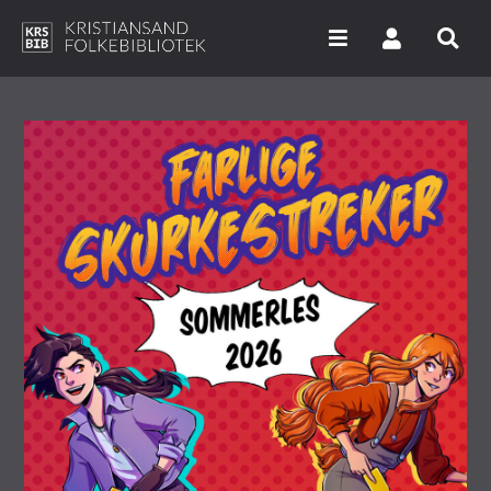
Hopp
til
hovedinnhold
Søk i våre databaser
Arrangementer
Bibliotekene
Nyheter
Digitale tjenester
Vi tilbyr
UNG