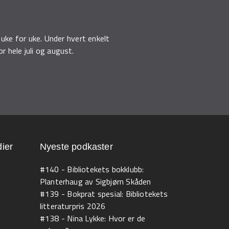
uke for uke. Under hvert enkelt
r hele juli og august.
ier
Nyeste podkaster
#140 - Bibliotekets bokklubb:
Planterhaug av Sigbjørn Skåden
#139 - Bokprat spesial: Bibliotekets
litteraturpris 2026
#138 - Nina Lykke: Hvor er de