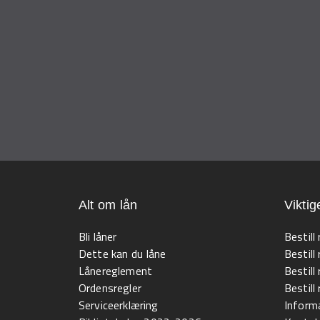
Alt om lån
Viktig
Bli låner
Bestill
Dette kan du låne
Bestill
Lånereglement
Bestill
Ordensregler
Bestil
Serviceerklæring
Informa