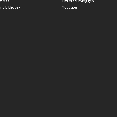
t oss
Litteraturbloggen
t bibliotek
Youtube