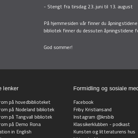
- Stengt fra tirsdag 23. juni til 13. august
På hjemmesiden vår finner du åpningstidene 
bibliotek finner du dessuten åpningstidene fo
God sommer!
e lenker
Formidling og sosiale med
 rom på hovedbiblioteket
Facebook
 rom på Nodeland bibliotek
Friby Kristiansand
 rom på Tangvall bibliotek
Instagram @krsbib
l rom på Demo Rona
Klassikerklubben - podkast
tion in English
Kunsten og litteraturens hus