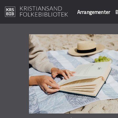
Arrangementer
B
Hopp
til
Søk i våre data
hovedinnhold