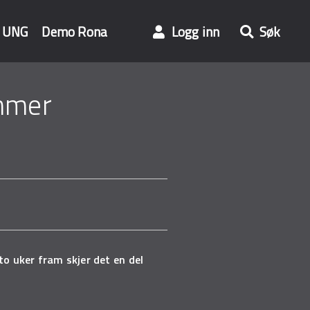
UNG
Demo Rona
Logg inn
Søk
ommer
to uker fram skjer det en del