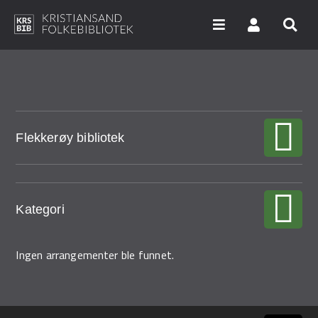
Hopp
til
hovedinnhold
Søk i våre databaser
Flekkerøy bibliotek
Arrangementer
Bibliotekene
Nyheter
Kategori
Digitale tjenester
Ingen arrangementer ble funnet.
Vi tilbyr
UNG