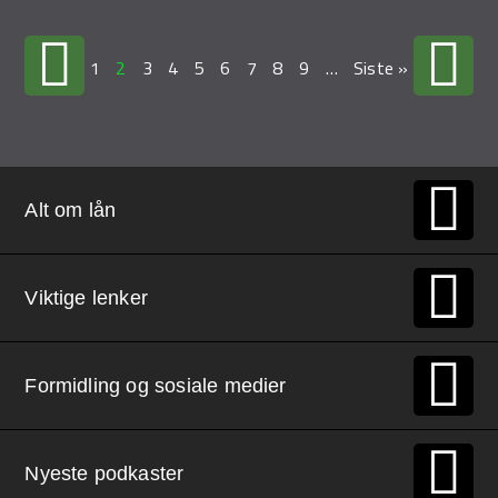
1
2
3
4
5
6
7
8
9
…
Siste »
Alt om lån
Viktige lenker
Formidling og sosiale medier
Nyeste podkaster