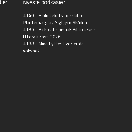
ier
Nyeste podkaster
#140 - Bibliotekets bokklubb:
Planterhaug av Sigbjørn Skåden
#139 - Bokprat spesial: Bibliotekets
litteraturpris 2026
#138 - Nina Lykke: Hvor er de
voksne?