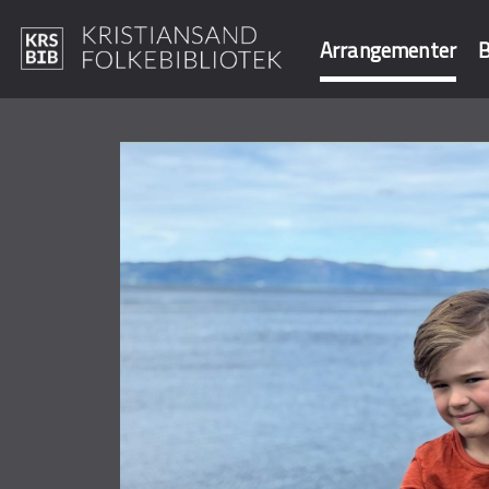
Arrangementer
B
Hopp
til
Søk i våre data
hovedinnhold