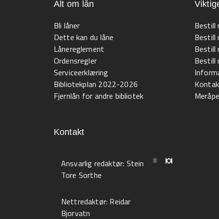
Alt om lån
Viktig
Bli låner
Bestill
Dette kan du låne
Bestill
Lånereglement
Bestill
Ordensregler
Bestil
Serviceerklæring
Informa
Bibliotekplan 2022-2026
Kontak
Fjernlån for andre bibliotek
Meråpen
Kontakt
Ansvarlig redaktør:
Stein
Tore Sorthe
Nettredaktør:
Reidar
Bjorvatn