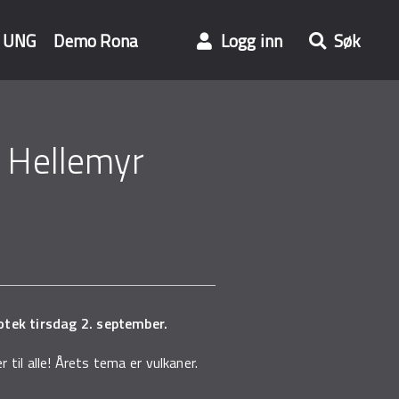
UNG
Demo Rona
Logg inn
Søk
 Hellemyr
otek tirsdag 2. september.
til alle! Årets tema er vulkaner.