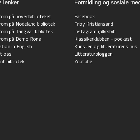
e lenker
Formidling og sosiale med
 rom på hovedbiblioteket
Facebook
 rom på Nodeland bibliotek
Friby Kristiansand
 rom på Tangvall bibliotek
Instagram @krsbib
l rom på Demo Rona
Klassikerklubben - podkast
tion in English
Kunsten og litteraturens hus
t oss
Litteraturbloggen
t bibliotek
Youtube