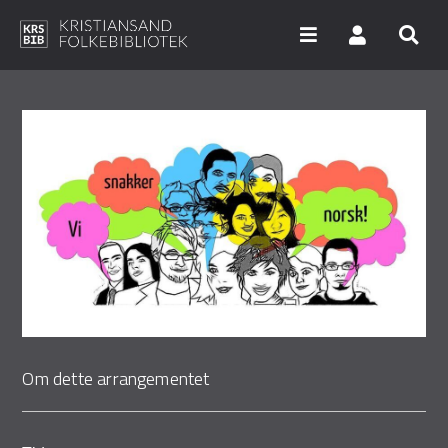
Hopp
til
hovedinnhold
Søk i våre databaser
Arrangementer
Bibliotekene
Nyheter
Digitale tjenester
Vi tilbyr
Om dette arrangementet
UNG