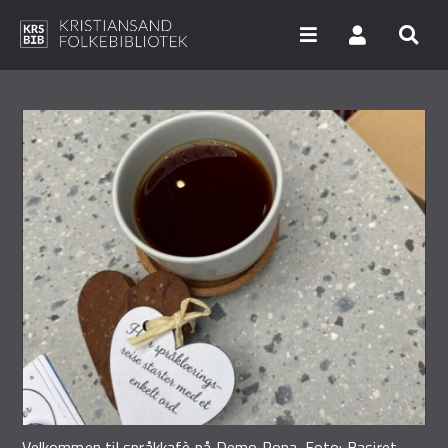
Hopp
til
hovedinnhold
Søk i våre databaser
Arrangementer
Bibliotekene
Nyheter
Digitale tjenester
Vi tilbyr
UNG
Velkommen til språkkafè på Demo Rona. Foto: Basiret