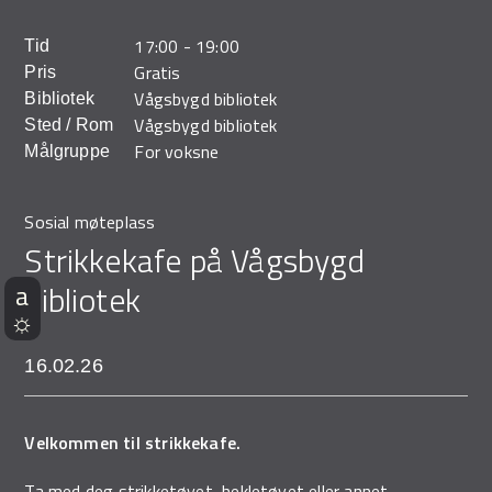
Demo Rona
17:00
-
19:00
Tid
Gratis
Pris
Vågsbygd bibliotek
Bibliotek
Vågsbygd bibliotek
Sted / Rom
For voksne
Målgruppe
Sosial møteplass
Strikkekafe på Vågsbygd
bibliotek
16.02.26
Velkommen til strikkekafe.
Ta med deg strikketøyet, hekletøyet eller annet