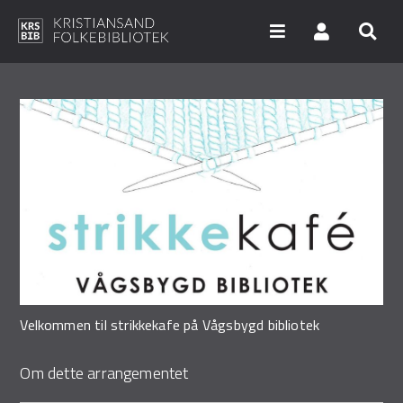
Hopp
til
hovedinnhold
Søk i våre databaser
Arrangementer
Bibliotekene
Nyheter
Digitale tjenester
Velkommen til strikkekafe på Vågsbygd bibliotek
Vi tilbyr
Om dette arrangementet
UNG