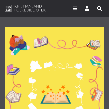
Hopp
til
hovedinnhold
Søk i våre databaser
Arrangementer
Bibliotekene
Nyheter
Digitale tjenester
Vi tilbyr
UNG