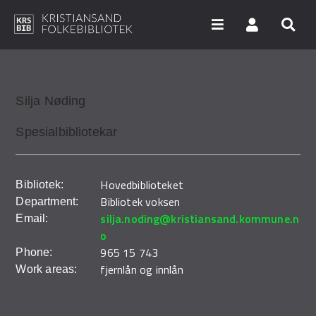
Hopp
til
hovedinnhold
Søk i våre databaser
Silja
Nøding
Spesialbibliotekar
Arrangementer
Bibliotekene
Hovedbiblioteket
Bibliotek:
Bibliotek voksen
Nyheter
Department:
silja.noding@kristiansand.kommune.n
Email:
Digitale tjenester
o
965 15 743
Phone:
Vi tilbyr
fjernlån og innlån
Work areas:
UNG