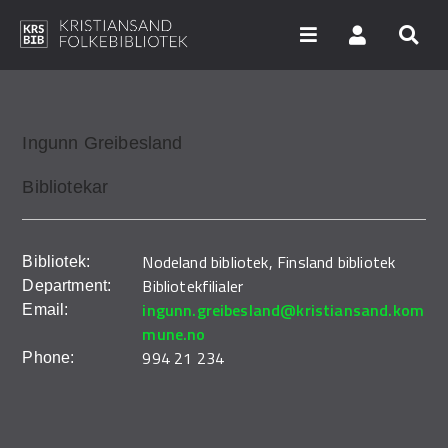
Hopp
til
hovedinnhold
Søk i våre databaser
Ingunn
Greibesland
Bibliotekar
Arrangementer
Bibliotekene
Nodeland bibliotek
,
Finsland bibliotek
Bibliotek:
Bibliotekfilialer
Nyheter
Department:
ingunn.greibesland@kristiansand.kom
Email:
Digitale tjenester
mune.no
994 21 234
Phone:
Vi tilbyr
UNG