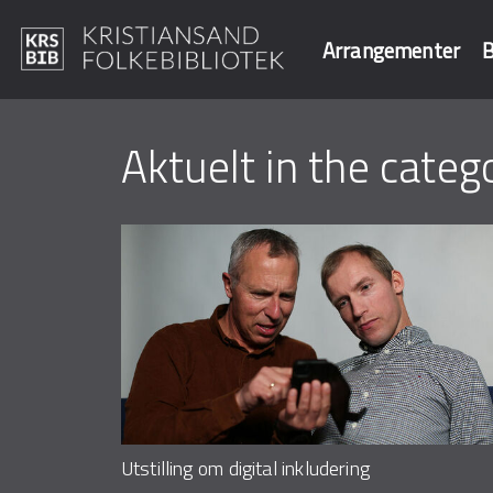
Arrangementer
B
Hopp
til
Aktuelt in the categ
Søk i våre data
hovedinnhold
Utstilling om digital inkludering