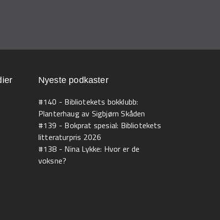
ier
Nyeste podkaster
#140 - Bibliotekets bokklubb:
Planterhaug av Sigbjørn Skåden
#139 - Bokprat spesial: Bibliotekets
litteraturpris 2026
#138 - Nina Lykke: Hvor er de
voksne?