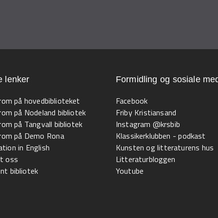
e lenker
Formidling og sosiale med
 rom på hovedbiblioteket
Facebook
 rom på Nodeland bibliotek
Friby Kristiansand
 rom på Tangvall bibliotek
Instagram @krsbib
l rom på Demo Rona
Klassikerklubben - podkast
tion in English
Kunsten og litteraturens hus
t oss
Litteraturbloggen
t bibliotek
Youtube