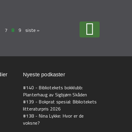
6
7
8
9
siste »
ier
Nyeste podkaster
#140 - Bibliotekets bokklubb:
Planterhaug av Sigbjørn Skåden
#139 - Bokprat spesial: Bibliotekets
litteraturpris 2026
#138 - Nina Lykke: Hvor er de
voksne?