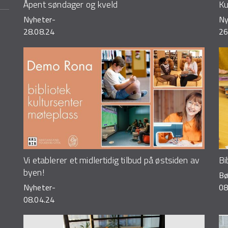
Åpent søndager og kveld
Ku
Nyheter
-
Ny
28.08.24
26
Vi etablerer et midlertidig tilbud på østsiden av
Bi
byen!
Bø
Nyheter
-
08
08.04.24