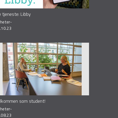
 tjeneste: Libby
heter
-
.10.23
lkommen som student!
heter
-
.08.23