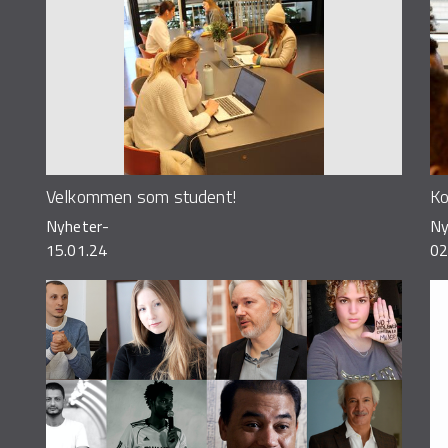
Velkommen som student!
Ko
Nyheter
-
Ny
15.01.24
02