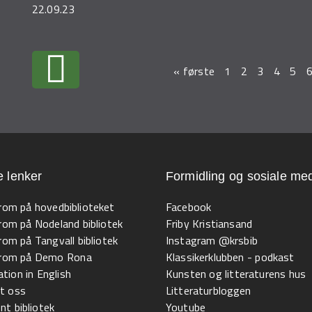
22.09.23
« første
1
2
3
4
5
e lenker
Formidling og sosiale med
 rom på hovedbiblioteket
Facebook
 rom på Nodeland bibliotek
Friby Kristiansand
 rom på Tangvall bibliotek
Instagram @krsbib
l rom på Demo Rona
Klassikerklubben - podkast
tion in English
Kunsten og litteraturens hus
t oss
Litteraturbloggen
t bibliotek
Youtube