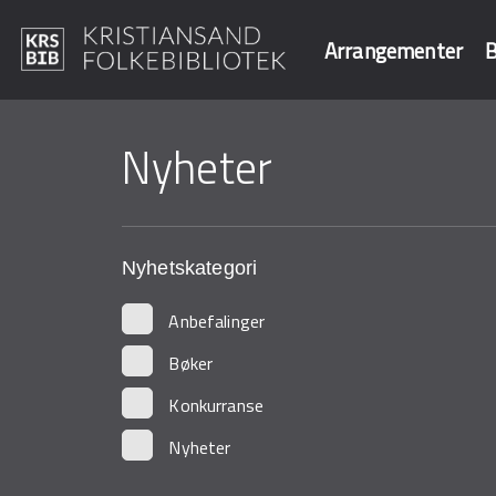
Arrangementer
B
Hopp
til
Nyheter
Søk i våre data
hovedinnhold
Nyhetskategori
Anbefalinger
Bøker
Konkurranse
Nyheter