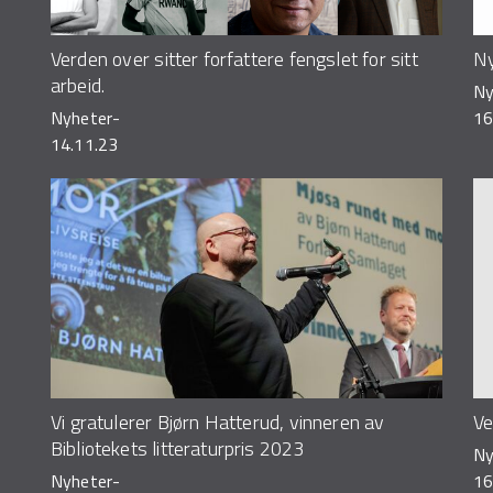
Verden over sitter forfattere fengslet for sitt
Ny
arbeid.
Ny
Nyheter
-
16
14.11.23
Vi gratulerer Bjørn Hatterud, vinneren av
Ve
Bibliotekets litteraturpris 2023
Ny
Nyheter
-
16