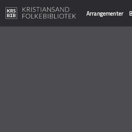
Arrangementer
B
Hopp
til
Søk i våre data
hovedinnhold