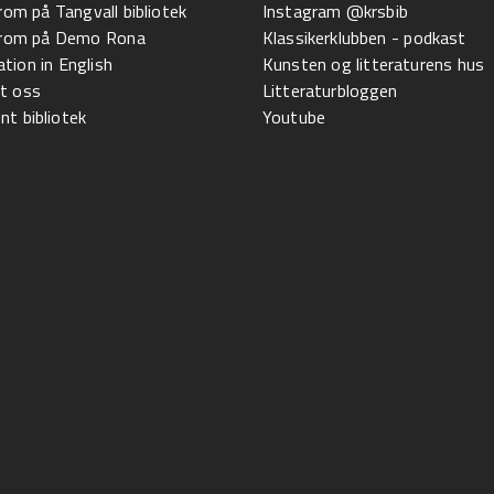
 rom på Tangvall bibliotek
Instagram @krsbib
l rom på Demo Rona
Klassikerklubben - podkast
tion in English
Kunsten og litteraturens hus
t oss
Litteraturbloggen
t bibliotek
Youtube