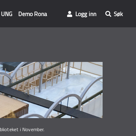
UNG
Demo Rona
Logg inn
Søk
blioteket i November.