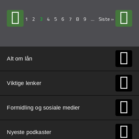
1
2
3
4
5
6
7
8
9
…
Siste »
Alt om lån
Viktige lenker
Formidling og sosiale medier
Nyeste podkaster