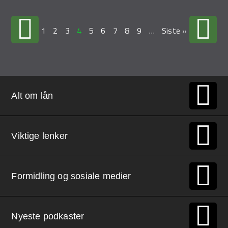
1
2
3
4
5
6
7
8
9
…
Siste »
Alt om lån
Viktige lenker
Formidling og sosiale medier
Nyeste podkaster