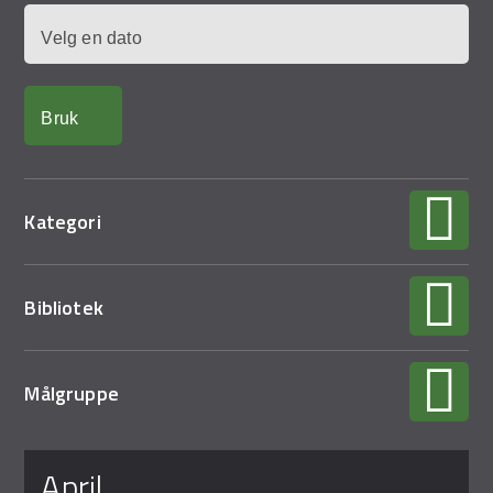
Demo Rona
Dato
Kategori
Bibliotek
Målgruppe
Sider
april