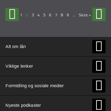
1
2
3
4
5
6
7
8
9
…
Siste »
Alt om lån
Viktige lenker
Formidling og sosiale medier
Nyeste podkaster