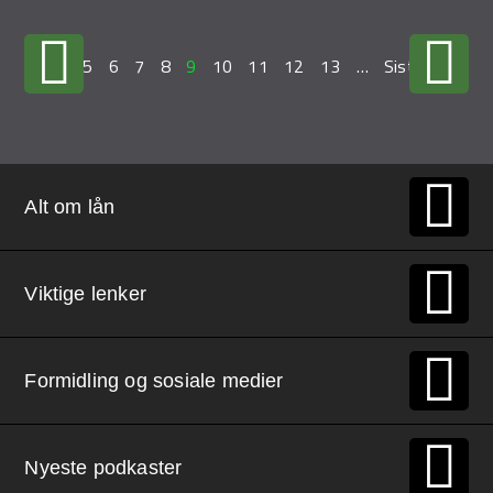
…
5
6
7
8
9
10
11
12
13
…
Siste »
Alt om lån
Viktige lenker
Formidling og sosiale medier
Nyeste podkaster